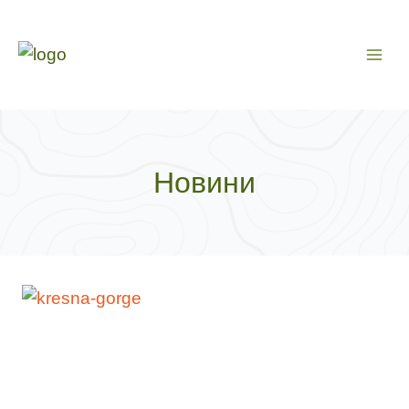
Към
съдържанието
Новини