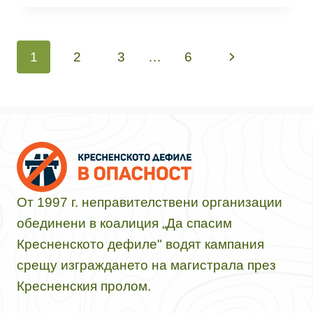
Навигация
Следваща
1
2
3
…
6
на
страница
страницата
От 1997 г. неправителствени организации
обединени в коалиция „Да спасим
Кресненското дефиле" водят кампания
срещу изграждането на магистрала през
Кресненския пролом.