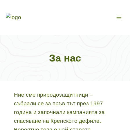
Към
съдържанието
За нас
Ние сме природозащитници –
събрали се за пръв път през 1997
година и започнали кампанията за
спасяване на Кренското дефиле.
Вероятно това е най-старата