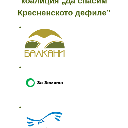
коалиция „Да спасим
Кресненското дефиле”