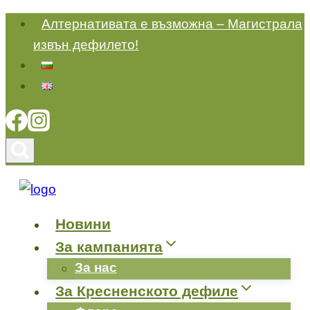
Към
Алтернативата е възможна – Магистрала
съдържанието
извън дефилето!
Новини
За кампанията
За нас
За Кресненското дефиле