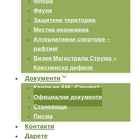
Флора
Фауна
Защитени територии
Местна икономика
Алтернативни спортове –
рафтинг
Визия Магистрала Струма –
Кресненско дефиле
Документи
Карти на АМ „Струма“
Официални документи
Становища
Писма
Контакти
Дарете