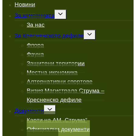
Новини
Toggle
За кампанията
child
menu
За нас
Toggle
За Кресненското дефиле
child
menu
Флора
Фауна
Защитени територии
Местна икономика
Алтернативни спортове
Визия Магистрала Струма –
Кресненско дефиле
Toggle
Документи
child
menu
Карти на АМ „Струма“
Официални документи