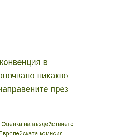
 конвенция
в
започвано никакво
 направените през
 Оценка на въздействието
 Европейската комисия