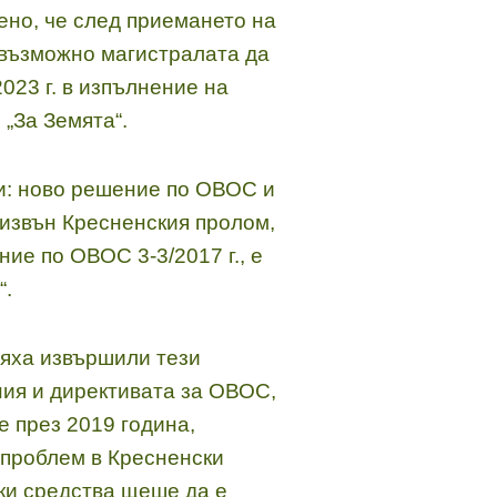
чено, че след приемането на
 възможно магистралата да
023 г. в изпълнение на
„За Земята“.
ли: ново решение по ОВОС и
 извън Кресненския пролом,
ие по ОВОС 3-3/2017 г., е
“.
бяха извършили тези
ния и директивата за ОВОС,
е през 2019 година,
 проблем в Кресненски
ки средства щеше да е