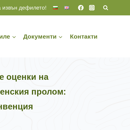
 извън дефилето!
иле
Документи
Контакти
е оценки на
ненския пролом:
онвенция