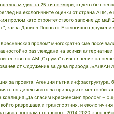
ионална медия на 25-ти ноември
, където бе посо
реглед на екологичните оценки от страна АПИ, е
ия пролом като строителството започне до май 2
.“, казва Даниел Попов от Екологично сдружение 
м Кресненския пролом“ многократно сме посочва
равностойно разглеждане на всички алтернативи
оителство на АМ „Струма“ в изпълнение на решен
Ковачев от Сдружение за дива природа „БАЛКАНИ
ция за проекта, Агенция пътна инфраструктура, 
нията на директивата за природните местообита
а коалиция „Да спасим Кресненския пролом“ – ощ
, който разрешава и транспортния, и екологичния
ративна програма транспорт 2014-2020 европейс