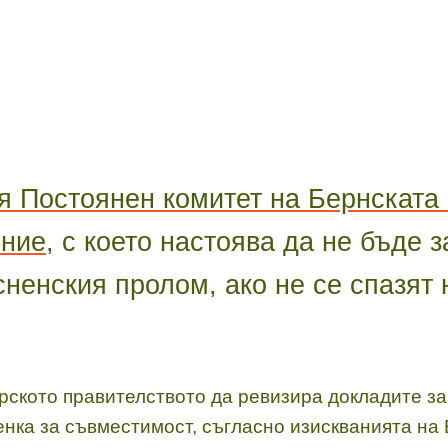
я Постоянен комитет на Бернската
ение
, с което настоява да не бъде 
сненския пролом, ако не се спазят
рското правителството да ревизира докладите за
енка за съвместимост, съгласно изискванията на