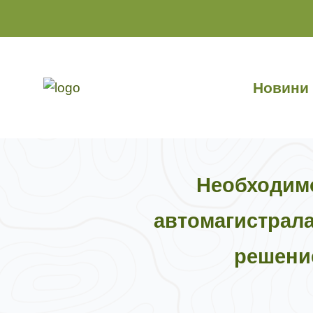
Към
съдържанието
Новини
Необходимо
автомагистрала
решение