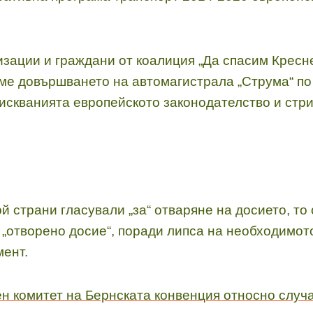
зации и граждани от коалиция „Да спасим Кресн
ме довършването на автомагистрала „Струма“ по
зискванията европейското законодателство и стр
ой страни гласували „за“ отваряне на досието, то
 „отворено досие“, поради липса на необходимото
мент.
н комитет на Бернската конвенция относно случ