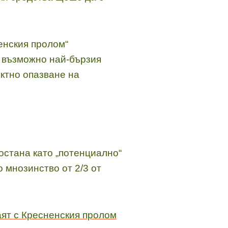
енския пролом“
 възможно най-бързия
иктно опазване на
 остана като „потенциално“
 мнозинство от 2/3 от
аят с Кресненския пролом