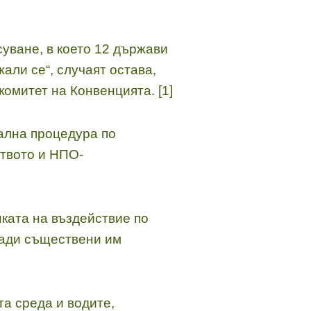
суване, в което 12 държави
жали се“, случаят остава,
омитет на Конвенцията. [1]
иална процедура по
твото и НПО-
нката на въздействие по
ради съществени им
а среда и водите,