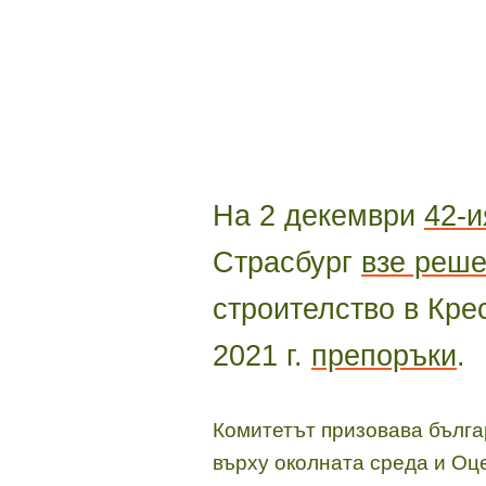
На 2 декември
42-и
Страсбург
взе реш
строителство в Кре
2021 г.
препоръки
.
Комитетът призовава бълга
върху околната среда и Оц