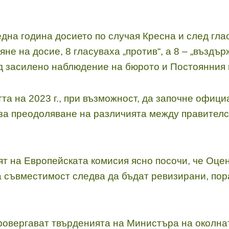
дна година досието по случая Кресна и след гла
яне на досие, 8 гласуваха „против“, а 8 – „въздър
д засилено наблюдение на бюрото и Постоянния к
та на 2023 г., при възможност, да започне офиц
за преодоляване на различията между правителс
ят на Европейската комисия ясно посочи, че Оце
а съвместимост следва да бъдат ревизирани, по
ровергават твърденията на Министъра на околнат