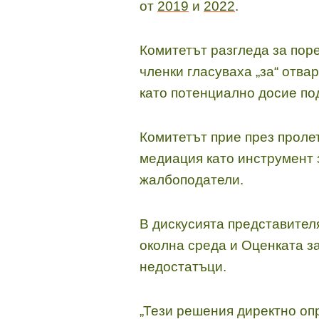
от
2019
и
2022
.
Комитетът разгледа за поре
членки гласуваха „за“ отвар
като потенциално досие по
Комитетът прие през пролет
медиация като инструмент 
жалбоподатели.
В дискусията представител
околна среда и Оценката з
недостатъци.
„Тези решения директно оп