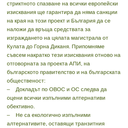
стриктното спазване на всички европейски
изисквания ще гарантира да няма санкции
на края на този проект и България да се
наложи да връща средствата за
изграждането на цялата магистрала от
Кулата до Горна Диканя. Припомняме
съвсем накратко тези изисквания отново на
отговорната за проекта АПИ, на
българското правителство и на българската
общественост:
– Докладът по ОВОС и ОС следва да
оцени всички изпълними алтернативи
обективно.
– Не са екологично изпълними
алтернативите, оставящи транзитния