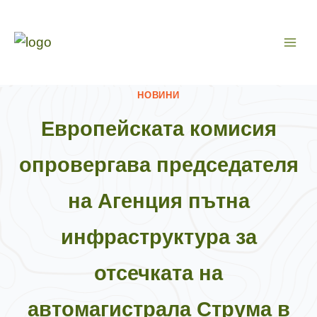
Към
съдържанието
НОВИНИ
Европейската комисия
опровергава председателя
на Агенция пътна
инфраструктура за
отсечката на
автомагистрала Струма в