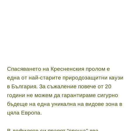
Спасяването на Кресненския пролом е
една от най-старите природозащитни каузи
в България. За съжаление повече от 20
години не можем да гарантираме сигурно
бъдеще на една уникална на видове зона в
цяла Европа.
В дефилето си правят “среща” два